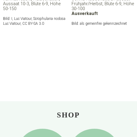
Aussaat 10-3, Blüte 6-9, Höhe
Frühjahr/Herbst, Blüte 6-9, Höhe
50-150
30-100
Ausverkauft
Bild:
I, Luc Viatour, Scrophularia nodosa
Luc Viatour, CC BY-SA 3.0
Bild:
als gemeinfrei gekennzeichnet
SHOP