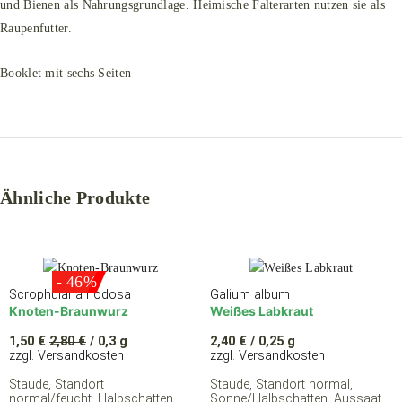
und Bienen als Nahrungsgrundlage. Heimische Falterarten nutzen sie als
Raupenfutter.
Booklet mit sechs Seiten
Ähnliche Produkte
- 46%
Scrophularia nodosa
Galium album
Knoten-Braunwurz
Weißes Labkraut
1,50
€
2,80
€
/ 0,3 g
2,40
€
/ 0,25 g
zzgl. Versandkosten
zzgl. Versandkosten
Staude, Standort
Staude, Standort normal,
normal/feucht, Halbschatten,
Sonne/Halbschatten, Aussaat