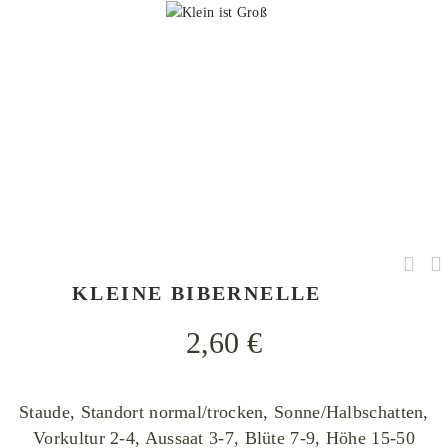
$Mathe94$, Pimpinella saxifraga G1, CC BY-SA 3.0
KLEINE BIBERNELLE
2,60
€
Staude, Standort normal/trocken, Sonne/Halbschatten,
Vorkultur 2-4, Aussaat 3-7, Blüte 7-9, Höhe 15-50