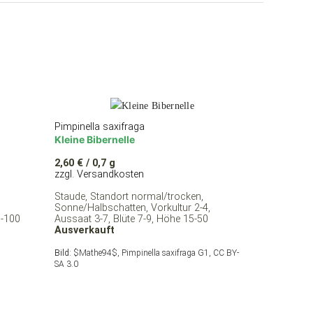
Pimpinella saxifraga
Kleine Bibernelle
2,60
€
/ 0,7 g
zzgl. Versandkosten
Staude, Standort normal/trocken,
Sonne/Halbschatten, Vorkultur 2-4,
0-100
Aussaat 3-7, Blüte 7-9, Höhe 15-50
Ausverkauft
Bild:
$Mathe94$, Pimpinella saxifraga G1, CC BY-
SA 3.0