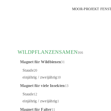
MOOR-PROJEKT
FENS
WILDPFLANZENSAMEN
166
Magnet für Wildbienen
31
Archiv pr
Staude
20
einjährig / zweijährig
10
Magnet für viele Insekten
13
Staude
12
einjährig / zweijährig
1
Magnet für Falter
11