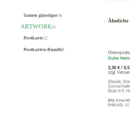
Samen günstiger
34
Ähnliche
ARTWORK
21
Postkarte
12
Postkarten-Bundle
9
Chenopodiu
Guter Hein
2,30
€
/ 0,5
zzgl. Versa
Staude, Sta
Sonne/Halbs
Blüte 6-9, 
Bild:
Enrico B
ENBLA02, CC 