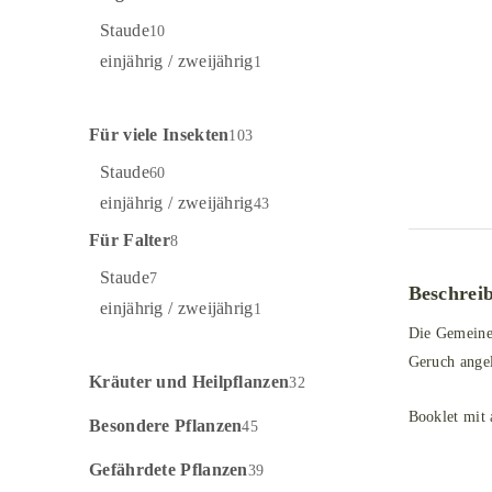
Staude
10
einjährig / zweijährig
1
Für viele Insekten
103
Staude
60
einjährig / zweijährig
43
Für Falter
8
Staude
7
Beschrei
einjährig / zweijährig
1
Die Gemeine 
Geruch angel
Kräuter und Heilpflanzen
32
Booklet mit 
Besondere Pflanzen
45
Gefährdete Pflanzen
39