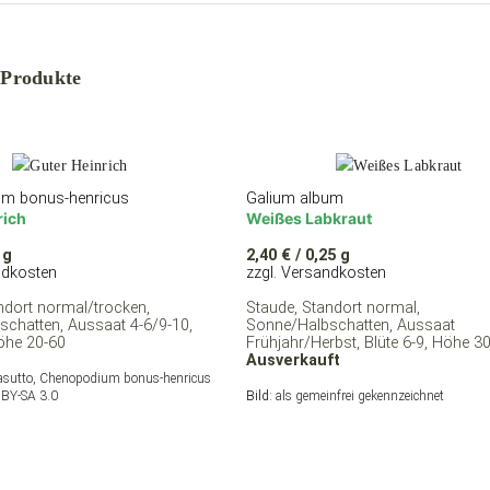
 Produkte
m bonus-henricus
Galium album
rich
Weißes Labkraut
 g
2,40
€
/ 0,25 g
ndkosten
zzgl. Versandkosten
ndort normal/trocken,
Staude, Standort normal,
chatten, Aussaat 4-6/9-10,
Sonne/Halbschatten, Aussaat
Höhe 20-60
Frühjahr/Herbst, Blüte 6-9, Höhe 3
Ausverkauft
lasutto, Chenopodium bonus-henricus
BY-SA 3.0
Bild:
als gemeinfrei gekennzeichnet