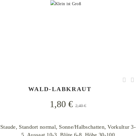
als gemeinfrei gekennzeichnet
WALD-LABKRAUT
1,80
€
2,40
€
Staude, Standort normal, Sonne/Halbschatten, Vorkultur 3-
5, Aussaat 10-3, Blüte 6-8, Höhe 30-100