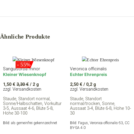
Ähnliche Produkte
- 55%
Sanguisorba minor
Veronica officinalis
Kleiner Wiesenknopf
Echter Ehrenpreis
1,50
€
3,30
€
/ 2 g
2,50
€
/ 0,2 g
zzgl. Versandkosten
zzgl. Versandkosten
Staude, Standort normal,
Staude, Standort
Sonne/Halbschatten, Vorkultur
normal/trocken, Sonne,
3-5, Aussaat 4-6, Blüte 5-8,
Aussaat 3-4, Blüte 6-8, Höhe 10-
Höhe 30-100
30
Bild:
als gemeinfrei gekennzeichnet
Bild:
Fagus, Veronica officinalis-53, CC
BY-SA 4.0