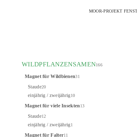
MOOR-PROJEKT
FENS
WILDPFLANZENSAMEN
166
Magnet für Wildbienen
31
© kleinis
Staude
20
einjährig / zweijährig
10
Magnet für viele Insekten
13
Staude
12
einjährig / zweijährig
1
Magnet für Falter
11