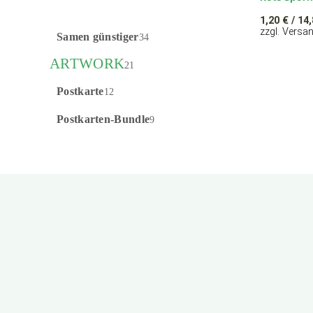
1,20
€
/ 14,
zzgl. Versa
Samen günstiger
34
ARTWORK
21
Postkarte
12
Postkarten-Bundle
9