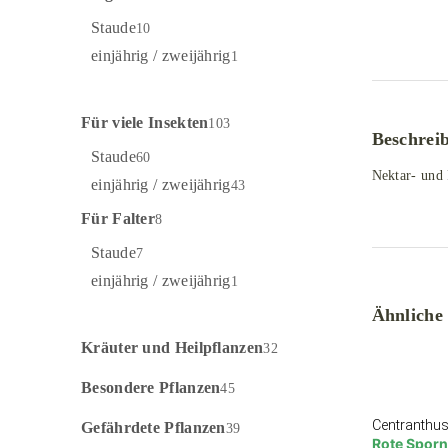
Staude
10
einjährig / zweijährig
1
Für viele Insekten
103
Beschrei
Staude
60
Nektar- und 
einjährig / zweijährig
43
Für Falter
8
Staude
7
einjährig / zweijährig
1
Ähnliche
Kräuter und Heilpflanzen
32
Besondere Pflanzen
45
Centranthus
Gefährdete Pflanzen
39
Rote Spor