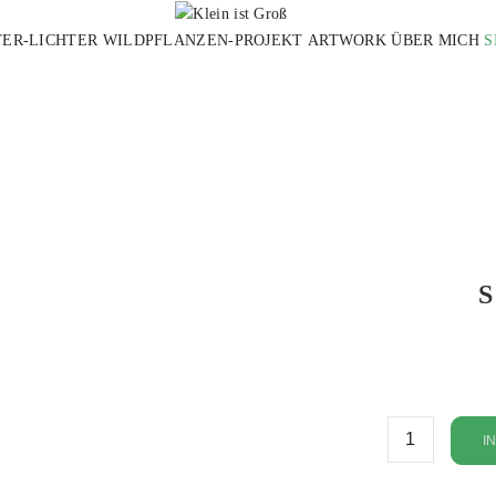
TER-LICHTER
WILDPFLANZEN-PROJEKT
ARTWORK
ÜBER MICH
S
tgroß
I