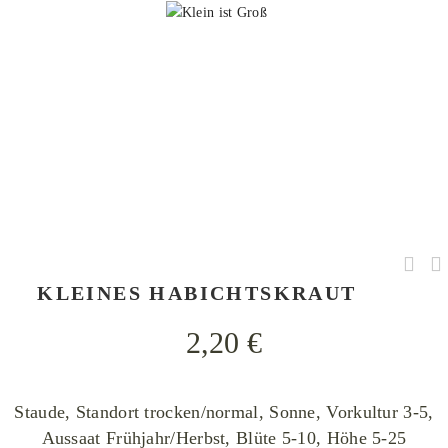
Bernd Haynold, Hieracium pilosella 290807a, CC BY-SA 3.0
KLEINES HABICHTSKRAUT
2,20
€
Staude, Standort trocken/normal, Sonne, Vorkultur 3-5,
Aussaat Frühjahr/Herbst, Blüte 5-10, Höhe 5-25