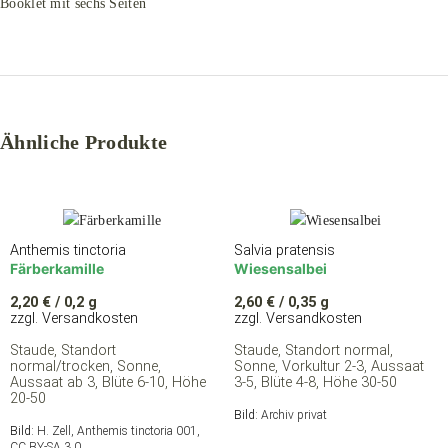
Booklet mit sechs Seiten
Ähnliche Produkte
Anthemis tinctoria
Salvia pratensis
Färberkamille
Wiesensalbei
2,20
€
/ 0,2 g
2,60
€
/ 0,35 g
zzgl. Versandkosten
zzgl. Versandkosten
Staude, Standort
Staude, Standort normal,
normal/trocken, Sonne,
Sonne, Vorkultur 2-3, Aussaat
Aussaat ab 3, Blüte 6-10, Höhe
3-5, Blüte 4-8, Höhe 30-50
20-50
Bild:
Archiv privat
Bild:
H. Zell, Anthemis tinctoria 001,
CC BY-SA 3.0