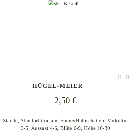
Bernd Haynold, Asperula cynanchica 080608, CC BY-SA 3.0
HÜGEL-MEIER
2,50
€
Staude, Standort trocken, Sonne/Halbschatten, Vorkultur
3-5, Aussaat 4-6, Blüte 6-9, Höhe 10-30