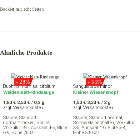
Booklet mit acht Seiten
Ähnliche Produkte
- 28%
- 55%
Buphthalmum salicifolium
Sanguisorba minor
Weidenblatt-Rindsauge
Kleiner Wiesenknopf
1,80
€
2,50
€
/ 0,2 g
1,50
€
3,30
€
/ 2 g
zzgl. Versandkosten
zzgl. Versandkosten
Staude, Standort
Staude, Standort normal,
normal/trocken, Sonne,
Sonne/Halbschatten, Vorkultur
Vorkultur 3-5, Aussaat 4-6, Blüte
3-5, Aussaat 4-6, Blüte 5-8,
6-9, Höhe 20-60
Höhe 30-100