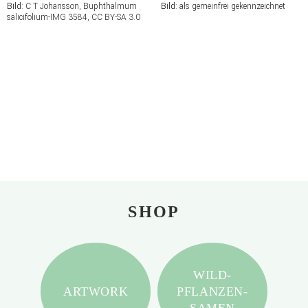
Bild:
C T Johansson, Buphthalmum
Bild:
als gemeinfrei gekennzeichnet
salicifolium-IMG 3584, CC BY-SA 3.0
SHOP
WILD-
ARTWORK
PFLANZEN-
SAMEN