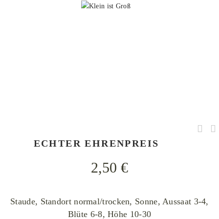
Fagus, Veronica officinalis-53, CC BY-SA 4.0
ECHTER EHRENPREIS
2,50
€
Staude, Standort normal/trocken, Sonne, Aussaat 3-4,
Blüte 6-8, Höhe 10-30