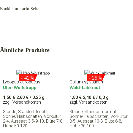
Booklet mit acht Seiten
Ähnliche Produkte
- 42%
- 25%
Lycopus europaeus
Galium sylvaticum
Ufer-Wolfstrapp
Wald-Labkraut
1,50
€
2,60
€
/ 0,25 g
1,80
€
2,40
€
/ 0,3 g
zzgl. Versandkosten
zzgl. Versandkosten
Staude, Standort feucht,
Staude, Standort normal,
Sonne/Halbschatten, Vorkultur
Sonne/Halbschatten, Vorkultur
2-4, Aussaat 3-5/9-10, Blüte 7-8,
3-5, Aussaat 10-3, Blüte 6-8,
Höhe 50-120
Höhe 30-100