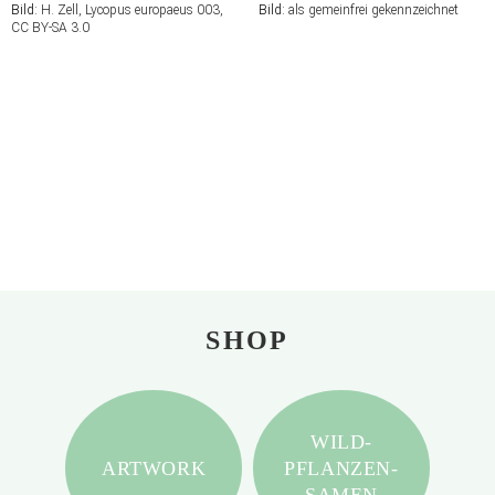
Bild:
H. Zell, Lycopus europaeus 003,
Bild:
als gemeinfrei gekennzeichnet
CC BY-SA 3.0
SHOP
WILD-
ARTWORK
PFLANZEN-
SAMEN