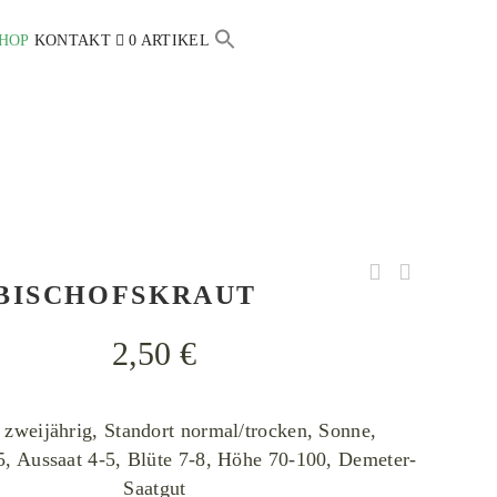
HOP
KONTAKT
0 ARTIKEL
Search
for:
SEARCH BUTTON
BISCHOFSKRAUT
2,50
€
s zweijährig, Standort normal/trocken, Sonne,
5, Aussaat 4-5, Blüte 7-8, Höhe 70-100, Demeter-
Saatgut