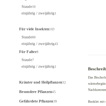
Staude
10
einjährig / zweijährig
1
Für viele Insekten
103
Staude
60
einjährig / zweijährig
43
Für Falter
8
Staude
7
einjährig / zweijährig
1
Beschrei
Das Bischofs
Kräuter und Heilpflanzen
32
wärmebegünst
Nachkommen 
Besondere Pflanzen
45
Gefährdete Pflanzen
39
Booklet mit 