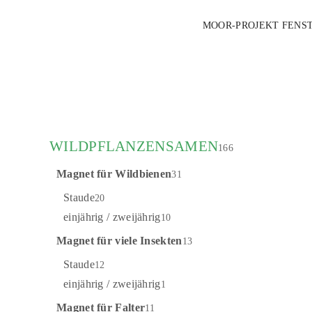
MOOR-PROJEKT
FENS
WILDPFLANZENSAMEN
166
Magnet für Wildbienen
31
Dwight S
BY 2.0
Staude
20
einjährig / zweijährig
10
Magnet für viele Insekten
13
Staude
12
einjährig / zweijährig
1
Magnet für Falter
11