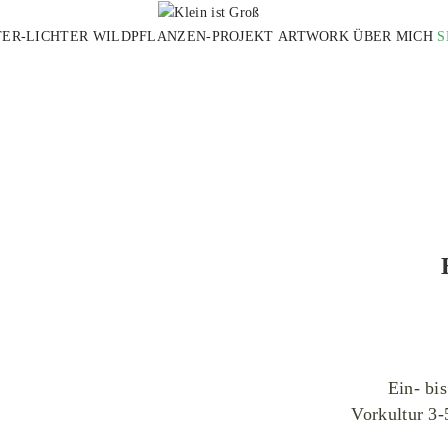
TER-LICHTER
WILDPFLANZEN-PROJEKT
ARTWORK
ÜBER MICH
S
ipler from Stow, MA, USA, Ammi Visnaga (289632722), CC
Ein- bi
Vorkultur 3-