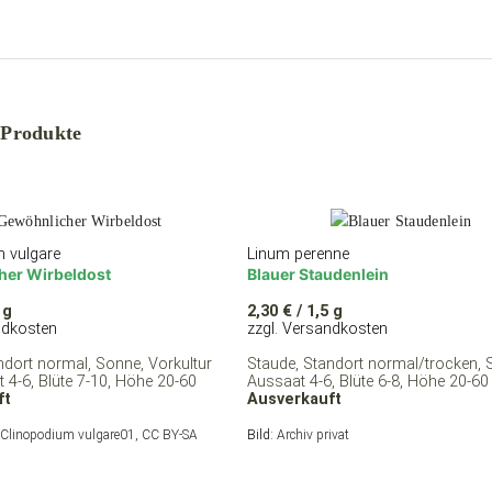
 Produkte
 vulgare
Linum perenne
her Wirbeldost
Blauer Staudenlein
 g
2,30
€
/ 1,5 g
ndkosten
zzgl. Versandkosten
ndort normal, Sonne, Vorkultur
Staude, Standort normal/trocken, 
 4-6, Blüte 7-10, Höhe 20-60
Aussaat 4-6, Blüte 6-8, Höhe 20-60
ft
Ausverkauft
Clinopodium vulgare01, CC BY-SA
Bild:
Archiv privat