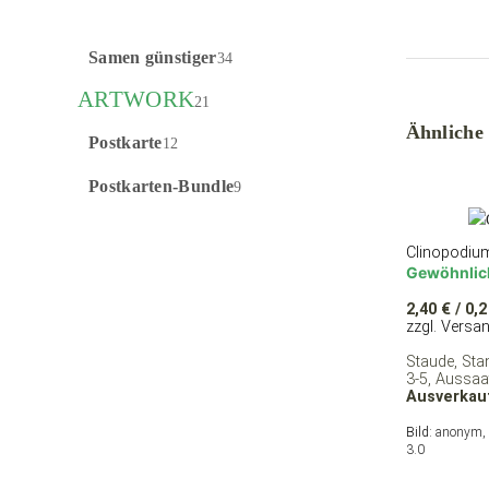
Samen günstiger
34
ARTWORK
21
Ähnliche
Postkarte
12
Postkarten-Bundle
9
Clinopodium
Gewöhnlic
2,40
€
/ 0,2
zzgl. Versa
Staude, Sta
3-5, Aussaat
Ausverkau
Bild:
anonym, 
3.0