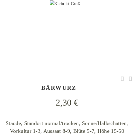
H. Zell, Meum athamanticum 002, CC BY-SA 3.0
BÄRWURZ
2,30
€
Staude, Standort normal/trocken, Sonne/Halbschatten,
Vorkultur 1-3, Aussaat 8-9, Blüte 5-7, Höhe 15-50