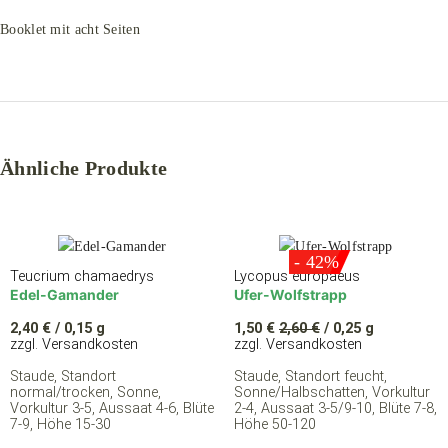
Booklet mit acht Seiten
Ähnliche Produkte
- 42%
Teucrium chamaedrys
Lycopus europaeus
Edel-Gamander
Ufer-Wolfstrapp
2,40
€
/ 0,15 g
1,50
€
2,60
€
/ 0,25 g
zzgl. Versandkosten
zzgl. Versandkosten
Staude, Standort
Staude, Standort feucht,
normal/trocken, Sonne,
Sonne/Halbschatten, Vorkultur
Vorkultur 3-5, Aussaat 4-6, Blüte
2-4, Aussaat 3-5/9-10, Blüte 7-8,
7-9, Höhe 15-30
Höhe 50-120