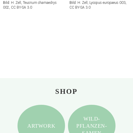
Bild:
H. Zell, Teucrium chamaedrys
Bild:
H. Zell, Lycopus europaeus 003,
002, CC BY-SA 3.0
CC BY-SA 3.0
SHOP
WILD-
ARTWORK
PFLANZEN-
SAMEN